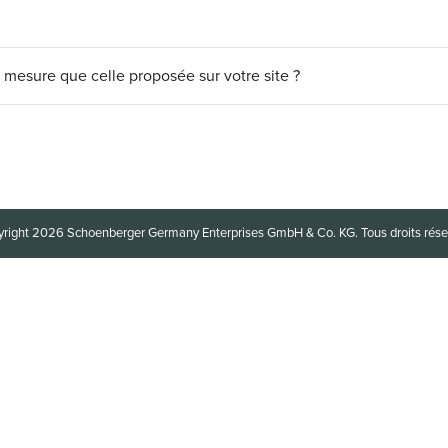
mesure que celle proposée sur votre site ?
right 2026 Schoenberger Germany Enterprises GmbH & Co. KG. Tous droits rése